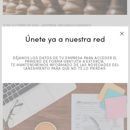
17 DE OCTUBRE DE 2020
-
EMPRESA
,
RECURSOS HUMANOS
Liderazgo: «El método efectivo Fiedler»
Únete ya a nuestra red
Sobre el liderazgo se ha escrito y hablado mucho al respecto,
debido a la importancia que tiene en diferentes ámbitos como
DÉJANOS LOS DATOS DE TU EMPRESA PARA ACCEDER EL
puede ser político, social…
PRIMERO DE FORMA GRATUITA A EXTERCIA.
TE MANTENDREMOS INFORMADO DE LAS NOVEDADES DEL
LANZAMIENTO PARA QUE NO TE LO PIERDAS.