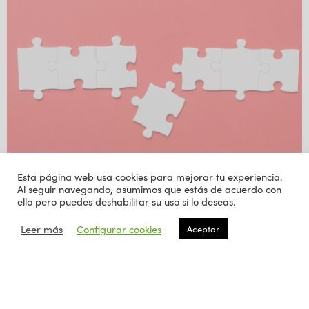
Esta página web usa cookies para mejorar tu experiencia.
Al seguir navegando, asumimos que estás de acuerdo con
ello pero puedes deshabilitar su uso si lo deseas.
1 DE AGOSTO DE 2020
-
EMPRESA
,
EXTERCIA
Conciliación laboral y familiar
Leer más
Configurar cookies
Aceptar
El mayor recurso con el que contamos en nuestras empresas es el
capital humano. El rendimiento, la eficiencia y logros de nuestros
trabajadores y trabajadoras…