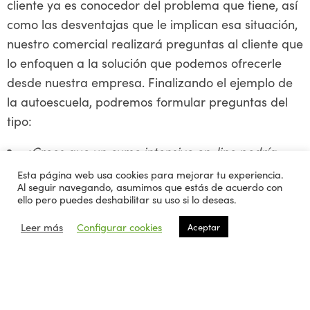
cliente ya es conocedor del problema que tiene, así
como las desventajas que le implican esa situación,
nuestro comercial realizará preguntas al cliente que
lo enfoquen a la solución que podemos ofrecerle
desde nuestra empresa. Finalizando el ejemplo de
la autoescuela, podremos formular preguntas del
tipo:
¿Crees que un curso intensivo on-line podría
ayudarte a sacarte el examen teórico?
Esta página web usa cookies para mejorar tu experiencia.
Al seguir navegando, asumimos que estás de acuerdo con
¿Sería valioso para ti pagar una tarifa plana de
ello pero puedes deshabilitar su uso si lo deseas.
clases teóricas?
Leer más
Configurar cookies
Aceptar
En la actualidad, los métodos y técnicas
comerciales exigen un esfuerzo extra en todos los
sectores, debido principalmente a la globalización
que ha traído la digitalización de mercados, todo