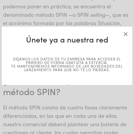
podemos poner en práctica, se encuentra el
denominado método SPIN —o SPIN
selling
—, que es
el acrónimo formado por las palabras Situación,
Problema, Implicación y Necesidad de resolver —en
Únete ya a nuestra red
inglés:
Situation, Problem, Implication y Need pay
off
— y que se focaliza en el cliente, al cual se intenta
satisfacer en relación a las necesidades observadas
DÉJANOS LOS DATOS DE TU EMPRESA PARA ACCEDER EL
PRIMERO DE FORMA GRATUITA A EXTERCIA.
sobre los mismos.
TE MANTENDREMOS INFORMADO DE LAS NOVEDADES DEL
LANZAMIENTO PARA QUE NO TE LO PIERDAS.
¿Cuáles son los pasos del
método SPIN?
El método SPIN consta de cuatro fases claramente
diferenciadas, en las que en cada una de ellas
nuestro comercial deberá plantear una batería de
cuestiones al cliente, las cuales permitan poder