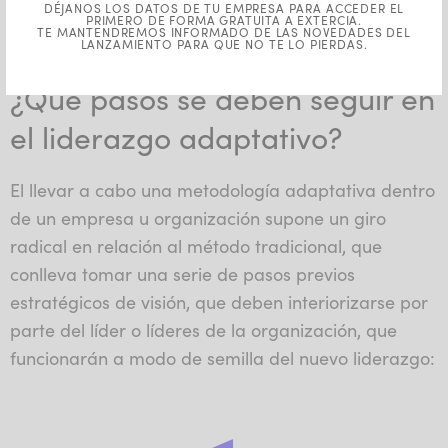
DÉJANOS LOS DATOS DE TU EMPRESA PARA ACCEDER EL
allá de las circunstancias materiales, teniendo en
PRIMERO DE FORMA GRATUITA A EXTERCIA.
TE MANTENDREMOS INFORMADO DE LAS NOVEDADES DEL
LANZAMIENTO PARA QUE NO TE LO PIERDAS.
cuenta el factor humano ante cualquier otro.
¿Qué pasos se deben seguir en
el liderazgo adaptativo?
El llevar a cabo una metodología adaptativa dentro
de un empresa u organización supone un giro
radical en relación al método tradicional, que
conlleva tomar una serie de pasos previos
estratégicos de visión, que deben interiorizarse por
parte del líder o líderes de la organización, que
funcionarán a modo de semilla del nuevo liderazgo: