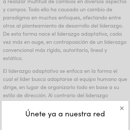
a realizar multitud de cambios en diversos aspectos
y campos. Todo ello ha causado un cambio de
paradigma en muchos enfoques, afectando entre
otros al planteamiento de desarrollo del liderazgo.
De esta forma nace el liderazgo adaptativo, cada
vez más en auge, en contraposición de un liderazgo
convencional más rígido, autoritario, lineal y
estático.
El liderazgo adaptativo se enfoca en la forma el
cual el líder busca adaptarse al equipo humano que
dirige, en lugar de organizarlo todo en base a su
estilo de dirección. Al contrario del liderazgo
situacional, el cual se adapta al contexto y al
Únete ya a nuestra red
entorno, el liderazgo adaptativo lo hace hacia las
personas que forman la organización. Desde esta
visión claramente humanista, se pretende ir más