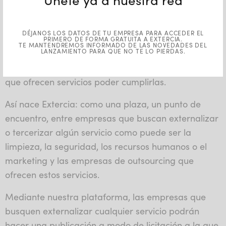
La idea de esta startup se concibió en la mente de
su creador, cuando como emprendedor descubrió
DÉJANOS LOS DATOS DE TU EMPRESA PARA ACCEDER EL
que no existía por aquel momento ninguna
PRIMERO DE FORMA GRATUITA A EXTERCIA.
TE MANTENDREMOS INFORMADO DE LAS NOVEDADES DEL
LANZAMIENTO PARA QUE NO TE LO PIERDAS.
plataforma en la que empresas pudieran publicar
sus necesidades de externalización y las empresas
que ofrecen servicios poder cumplirlas.
Así nace Extercia: como una plaza, un punto de
encuentro, entre empresas que buscan externalizar
o tercerizar algún servicio como puede ser la
limpieza, la seguridad, los recursos humanos o el
marketing y las empresas de outsourcing que
ofrecen estos servicios.
Mediante nuestra plataforma, las empresas que
busquen externalizar cualquier servicio podrán
hacer una publicación a modo de licitación a la que