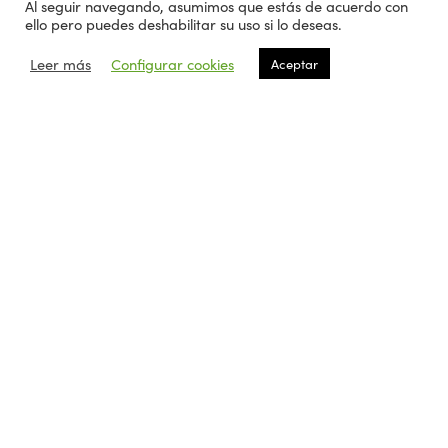
Al seguir navegando, asumimos que estás de acuerdo con
En «Outsourcing»
ello pero puedes deshabilitar su uso si lo deseas.
Leer más
Configurar cookies
Aceptar
Extercia
Externalización
Outsourcing
Tercerización
Share This