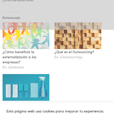
Relacionado
¿Cómo beneficia la
¿Qué es el Outsourcing?
externalización a las
En «Outsourcing»
empresas?
En «Extercia»
¿Qué tener en cuenta
cuando se contrata una
Esta página web usa cookies para mejorar tu experiencia.
empresa de limpieza?