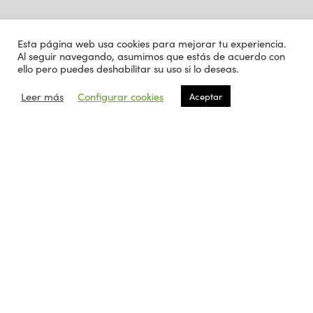
Esta página web usa cookies para mejorar tu experiencia.
Al seguir navegando, asumimos que estás de acuerdo con
ello pero puedes deshabilitar su uso si lo deseas.
Leer más
Configurar cookies
Aceptar
Este sitio usa Akismet para reducir el spam.
Aprende cómo
se procesan los datos de tus comentarios.