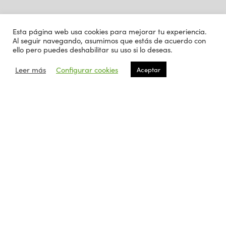
Esta página web usa cookies para mejorar tu experiencia.
Al seguir navegando, asumimos que estás de acuerdo con
ello pero puedes deshabilitar su uso si lo deseas.
Leer más
Configurar cookies
Aceptar
Este sitio usa Akismet para reducir el spam.
Aprende cómo
se procesan los datos de tus comentarios.