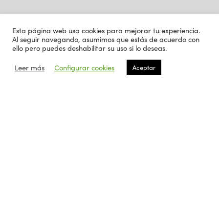
Esta página web usa cookies para mejorar tu experiencia.
Al seguir navegando, asumimos que estás de acuerdo con
ello pero puedes deshabilitar su uso si lo deseas.
Leer más
Configurar cookies
Aceptar
Este sitio usa Akismet para reducir el spam.
Aprende cómo
se procesan los datos de tus comentarios.