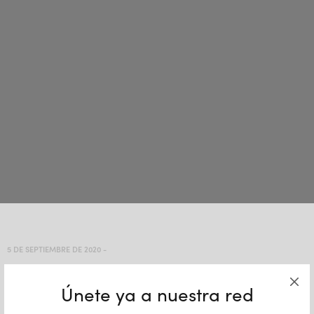
5 DE SEPTIEMBRE DE 2020
-
Extercia-Externalizacion-
Únete ya a nuestra red
RRHH-Blog