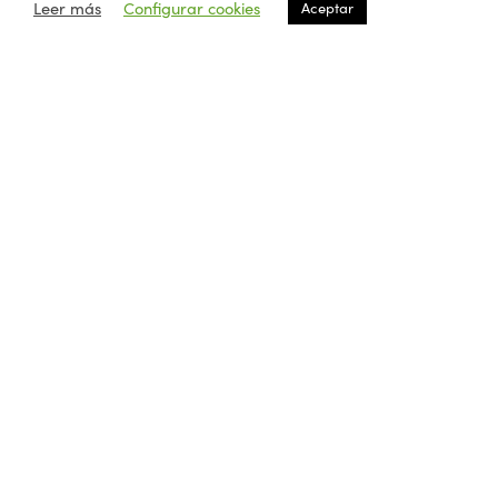
Leer más
Configurar cookies
Aceptar
Este sitio usa Akismet para reducir el spam.
Aprende cómo
se procesan los datos de tus comentarios.