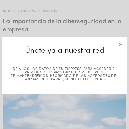
16 DE ENERO DE 2021
-
TECNOLOGÍA
La importancia de la ciberseguridad en la
empresa
Cada vez es más común encontrar en los medios de
comunicación noticias relacionadas con ciberataques a personas,
Únete ya a nuestra red
empresas, organizaciones, e incluso a la propia Administración…
DÉJANOS LOS DATOS DE TU EMPRESA PARA ACCEDER EL
PRIMERO DE FORMA GRATUITA A EXTERCIA.
TE MANTENDREMOS INFORMADO DE LAS NOVEDADES DEL
LANZAMIENTO PARA QUE NO TE LO PIERDAS.