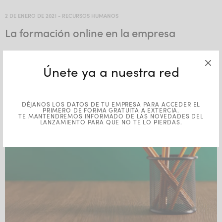
2 DE ENERO DE 2021
-
RECURSOS HUMANOS
La formación online en la empresa
Dentro de la las diferentes modalidades de formación que
pueden llevarse a cabo en una empresa u organización, nos
Únete ya a nuestra red
encontramos la formación online, la cual…
DÉJANOS LOS DATOS DE TU EMPRESA PARA ACCEDER EL
PRIMERO DE FORMA GRATUITA A EXTERCIA.
TE MANTENDREMOS INFORMADO DE LAS NOVEDADES DEL
LANZAMIENTO PARA QUE NO TE LO PIERDAS.